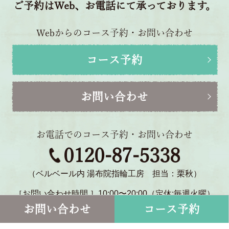
ご予約はWeb、お電話にて承っております。
Webからのコース予約・お問い合わせ
コース予約
お問い合わせ
お電話でのコース予約・お問い合わせ
0120-87-5338
（ベルベール内 湯布院指輪工房 担当：栗秋）
［お問い合わせ時間 ］10:00〜20:00（定休:毎週火曜）
〒879-5114 大分県由布市湯布院町川北1770-2
お問い合わせ
コース予約