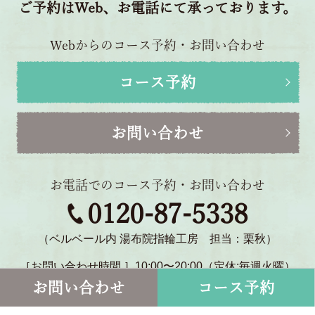
ご予約はWeb、お電話にて承っております。
Webからのコース予約・お問い合わせ
コース予約
お問い合わせ
お電話でのコース予約・お問い合わせ
0120-87-5338
（ベルベール内 湯布院指輪工房 担当：栗秋）
［お問い合わせ時間 ］10:00〜20:00（定休:毎週火曜）
〒879-5114 大分県由布市湯布院町川北1770-2
お問い合わせ
コース予約