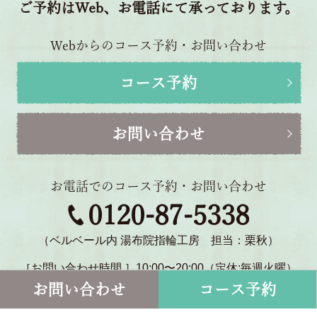
ご予約はWeb、お電話にて承っております。
Webからのコース予約・お問い合わせ
コース予約
お問い合わせ
お電話でのコース予約・お問い合わせ
0120-87-5338
（ベルベール内 湯布院指輪工房 担当：栗秋）
［お問い合わせ時間 ］10:00〜20:00（定休:毎週火曜）
〒879-5114 大分県由布市湯布院町川北1770-2
お問い合わせ
コース予約