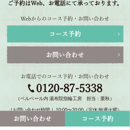
ご予約はWeb、お電話にて承っております。
Webからのコース予約・お問い合わせ
コース予約
お問い合わせ
お電話でのコース予約・お問い合わせ
0120-87-5338
（ベルベール内 湯布院指輪工房 担当：栗秋）
［お問い合わせ時間 ］10:00〜20:00（定休:毎週火曜）
〒879-5114 大分県由布市湯布院町川北1770-2
お問い合わせ
コース予約