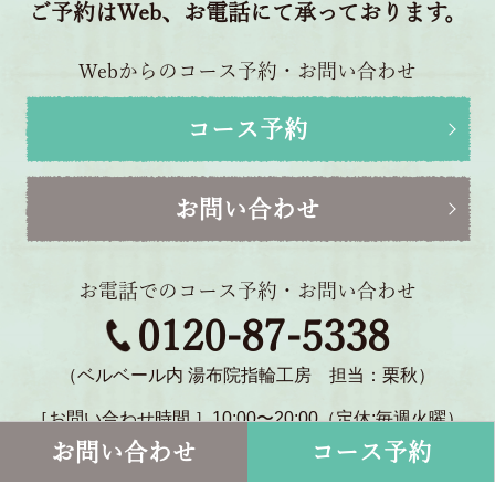
ご予約はWeb、お電話にて承っております。
Webからのコース予約・お問い合わせ
コース予約
お問い合わせ
お電話でのコース予約・お問い合わせ
0120-87-5338
（ベルベール内 湯布院指輪工房 担当：栗秋）
［お問い合わせ時間 ］10:00〜20:00（定休:毎週火曜）
〒879-5114 大分県由布市湯布院町川北1770-2
お問い合わせ
コース予約