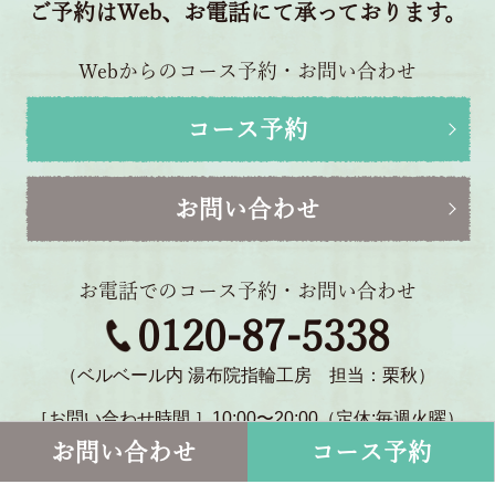
ご予約はWeb、お電話にて承っております。
Webからのコース予約・お問い合わせ
コース予約
お問い合わせ
お電話でのコース予約・お問い合わせ
0120-87-5338
（ベルベール内 湯布院指輪工房 担当：栗秋）
［お問い合わせ時間 ］10:00〜20:00（定休:毎週火曜）
〒879-5114 大分県由布市湯布院町川北1770-2
お問い合わせ
コース予約