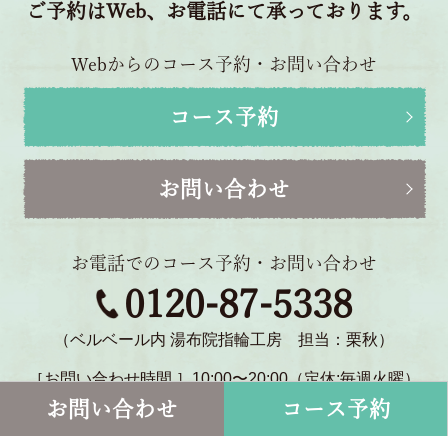
ご予約はWeb、お電話にて承っております。
Webからのコース予約・お問い合わせ
コース予約
お問い合わせ
お電話でのコース予約・お問い合わせ
0120-87-5338
（ベルベール内 湯布院指輪工房 担当：栗秋）
［お問い合わせ時間 ］10:00〜20:00（定休:毎週火曜）
〒879-5114 大分県由布市湯布院町川北1770-2
お問い合わせ
コース予約