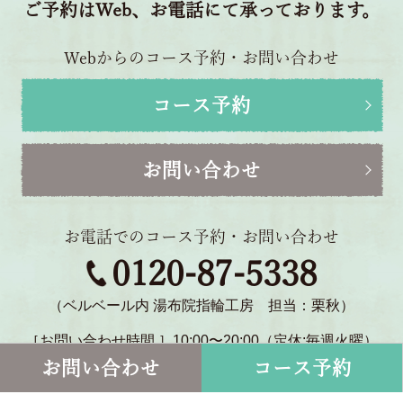
ご予約はWeb、お電話にて承っております。
Webからのコース予約・お問い合わせ
コース予約
お問い合わせ
お電話でのコース予約・お問い合わせ
0120-87-5338
（ベルベール内 湯布院指輪工房 担当：栗秋）
［お問い合わせ時間 ］10:00〜20:00（定休:毎週火曜）
〒879-5114 大分県由布市湯布院町川北1770-2
お問い合わせ
コース予約