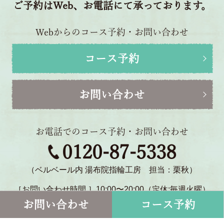
ご予約はWeb、お電話にて承っております。
Webからのコース予約・お問い合わせ
コース予約
お問い合わせ
お電話でのコース予約・お問い合わせ
0120-87-5338
（ベルベール内 湯布院指輪工房 担当：栗秋）
［お問い合わせ時間 ］10:00〜20:00（定休:毎週火曜）
〒879-5114 大分県由布市湯布院町川北1770-2
お問い合わせ
コース予約