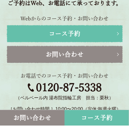
ご予約はWeb、お電話にて承っております。
Webからのコース予約・お問い合わせ
コース予約
お問い合わせ
お電話でのコース予約・お問い合わせ
0120-87-5338
（ベルベール内 湯布院指輪工房 担当：栗秋）
［お問い合わせ時間 ］10:00〜20:00（定休:毎週火曜）
〒879-5114 大分県由布市湯布院町川北1770-2
お問い合わせ
コース予約