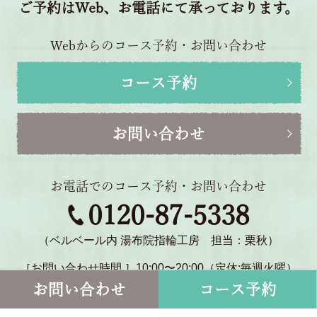
ご予約はWeb、お電話にて承っております。
Webからのコース予約・お問い合わせ
コース予約
お問い合わせ
お電話でのコース予約・お問い合わせ
0120-87-5338
（ベルベール内 湯布院指輪工房 担当：栗秋）
［お問い合わせ時間 ］10:00〜20:00（定休:毎週火曜）
〒879-5114 大分県由布市湯布院町川北1770-2
お問い合わせ
コース予約