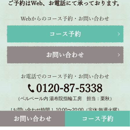
ご予約はWeb、お電話にて承っております。
Webからのコース予約・お問い合わせ
コース予約
お問い合わせ
お電話でのコース予約・お問い合わせ
0120-87-5338
（ベルベール内 湯布院指輪工房 担当：栗秋）
［お問い合わせ時間 ］10:00〜20:00（定休:毎週火曜）
〒879-5114 大分県由布市湯布院町川北1770-2
お問い合わせ
コース予約