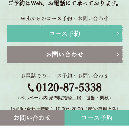
ご予約はWeb、お電話にて承っております。
Webからのコース予約・お問い合わせ
コース予約
お問い合わせ
お電話でのコース予約・お問い合わせ
0120-87-5338
（ベルベール内 湯布院指輪工房 担当：栗秋）
［お問い合わせ時間 ］10:00〜20:00（定休:毎週火曜）
〒879-5114 大分県由布市湯布院町川北1770-2
お問い合わせ
コース予約