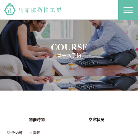
toggl
navig
COURSE
コース予約
開催時間
空席状況
◎
予約可
×
満席