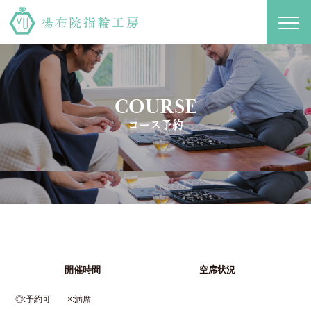
toggl
navig
COURSE
コース予約
開催時間
空席状況
◎
予約可
×
満席