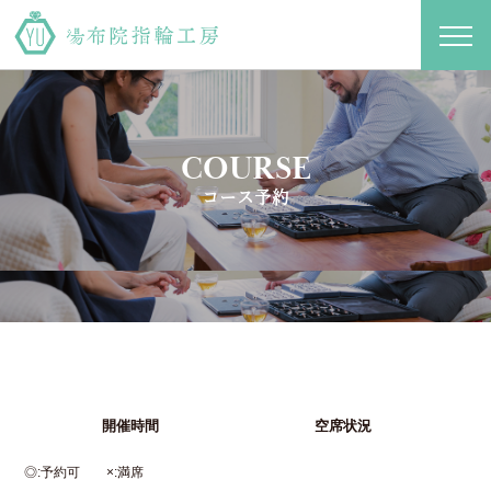
toggl
navig
COURSE
コース予約
開催時間
空席状況
◎
予約可
×
満席