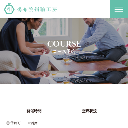
toggl
navig
COURSE
コース予約
開催時間
空席状況
◎
予約可
×
満席