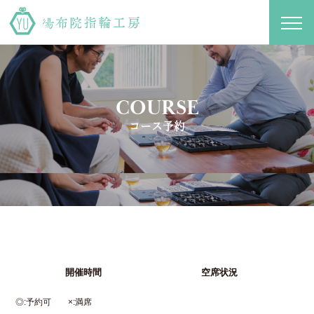
toggl
navig
COURSE
コース予約
開催時間
空席状況
◎
予約可
×
満席